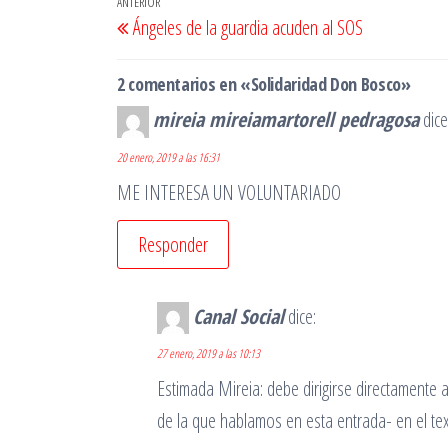
Navegación
Entrada
ANTERIOR
Ángeles de la guardia acuden al SOS
de
anterior
entradas
2 comentarios en «Solidaridad Don Bosco»
mireia mireiamartorell pedragosa
dice
20 enero, 2019 a las 16:31
ME INTERESA UN VOLUNTARIADO
Responder
Canal Social
dice:
27 enero, 2019 a las 10:13
Estimada Mireia: debe dirigirse directamente a
de la que hablamos en esta entrada- en el tex