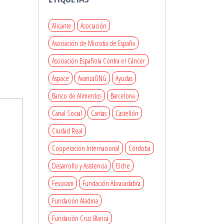
Alicante
Asociación
Asociación de Microtia de España
Asociación Española Contra el Cáncer
Aspace
AvanzaONG
Ayudas
Banco de Alimentos
Barcelona
Canal Social
Caritas
Castellón
Ciudad Real
Cooperación Internacional
Córdoba
Desarrollo y Asistencia
Elche
Fevocam
Fundación Abracadabra
Fundación Aladina
Fundación Cruz Blanca