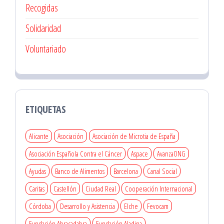
Recogidas
Solidaridad
Voluntariado
ETIQUETAS
Alicante
Asociación
Asociación de Microtia de España
Asociación Española Contra el Cáncer
Aspace
AvanzaONG
Ayudas
Banco de Alimentos
Barcelona
Canal Social
Caritas
Castellón
Ciudad Real
Cooperación Internacional
Córdoba
Desarrollo y Asistencia
Elche
Fevocam
Fundación Abracadabra
Fundación Aladina