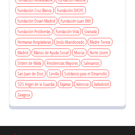
Fundación Cruz Blanca
Fundación DASYC
Fundación Down Madrid
Fundación Juan XXIII
Fundación Prolibertas
Fundación Vida
Granada
Hermanas Hospitalarias
Jesús Abandonado
Madre Teresa
Madrid
Manos de Ayuda Social
Murcia
Norte Joven
Orden de Malta
Residencias Mayores
Salesianos
San Juan de Dios
Sevilla
Solidarios para el Desarrollo
SOS Angel de la Guardia
Tajamar
Valencia
Valladolid
Zaragoza