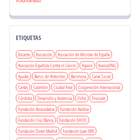
ETIQUETAS
Alicante
Asociación
Asociación de Microtia de España
Asociación Española Contra el Cáncer
Aspace
AvanzaONG
Ayudas
Banco de Alimentos
Barcelona
Canal Social
Caritas
Castellón
Ciudad Real
Cooperación Internacional
Córdoba
Desarrollo y Asistencia
Elche
Fevocam
Fundación Abracadabra
Fundación Aladina
Fundación Cruz Blanca
Fundación DASYC
Fundación Down Madrid
Fundación Juan XXIII