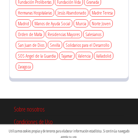
Fundación Prolibertas
Fundación Vida
Granada
Hermanas Hospitalarias
Jesús Abandonado
Madre Teresa
Madrid
Manos de Ayuda Social
Murcia
Norte Joven
Orden de Malta
Residencias Mayores
Salesianos
San Juan de Dios
Sevilla
Solidarios para el Desarrollo
SOS Angel de la Guardia
Tajamar
Valencia
Valladolid
Zaragoza
Sobre nosotros
Condiciones de Uso
Utilizamos cookies propias y de terceros para elaborar información estadística. Si continúa navegado
acepta su uso.