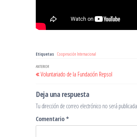
Etiquetas
Cooperación Internacional
Navegación
Entrada
ANTERIOR
Voluntariado de la Fundación Repsol
de
anterior
entradas
Deja una respuesta
Tu dirección de correo electrónico no será publicada
Comentario
*