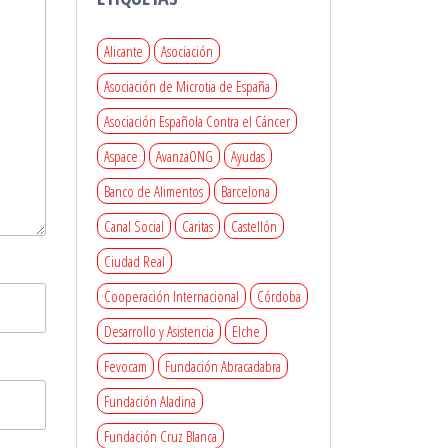
Alicante
Asociación
Asociación de Microtia de España
Asociación Española Contra el Cáncer
Aspace
AvanzaONG
Ayudas
Banco de Alimentos
Barcelona
Canal Social
Caritas
Castellón
Ciudad Real
Cooperación Internacional
Córdoba
Desarrollo y Asistencia
Elche
Fevocam
Fundación Abracadabra
Fundación Aladina
Fundación Cruz Blanca