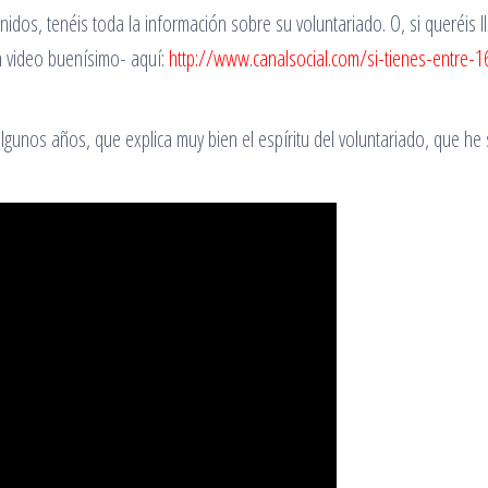
os, tenéis toda la información sobre su voluntariado. O, si queréis l
n video buenísimo- aquí:
http://www.canalsocial.com/si-tienes-entre-1
gunos años, que explica muy bien el espíritu del voluntariado, que he