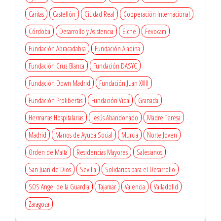
Caritas
Castellón
Ciudad Real
Cooperación Internacional
Córdoba
Desarrollo y Asistencia
Elche
Fevocam
Fundación Abracadabra
Fundación Aladina
Fundación Cruz Blanca
Fundación DASYC
Fundación Down Madrid
Fundación Juan XXIII
Fundación Prolibertas
Fundación Vida
Granada
Hermanas Hospitalarias
Jesús Abandonado
Madre Teresa
Madrid
Manos de Ayuda Social
Murcia
Norte Joven
Orden de Malta
Residencias Mayores
Salesianos
San Juan de Dios
Sevilla
Solidarios para el Desarrollo
SOS Angel de la Guardia
Tajamar
Valencia
Valladolid
Zaragoza