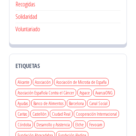
Recogidas
Solidaridad
Voluntariado
ETIQUETAS
Alicante
Asociación
Asociación de Microtia de España
Asociación Española Contra el Cáncer
Aspace
AvanzaONG
Ayudas
Banco de Alimentos
Barcelona
Canal Social
Caritas
Castellón
Ciudad Real
Cooperación Internacional
Córdoba
Desarrollo y Asistencia
Elche
Fevocam
Fundación Abracadabra
Fundación Aladina