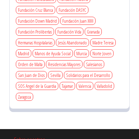
Fundación Cruz Blanca
Fundación DASYC
Fundación Down Madrid
Fundación Juan XXIII
Fundación Prolibertas
Fundación Vida
Granada
Hermanas Hospitalarias
Jesús Abandonado
Madre Teresa
Madrid
Manos de Ayuda Social
Murcia
Norte Joven
Orden de Malta
Residencias Mayores
Salesianos
San Juan de Dios
Sevilla
Solidarios para el Desarrollo
SOS Angel de la Guardia
Tajamar
Valencia
Valladolid
Zaragoza