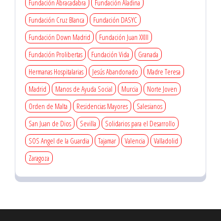
Fundación Abracadabra
Fundación Aladina
Fundación Cruz Blanca
Fundación DASYC
Fundación Down Madrid
Fundación Juan XXIII
Fundación Prolibertas
Fundación Vida
Granada
Hermanas Hospitalarias
Jesús Abandonado
Madre Teresa
Madrid
Manos de Ayuda Social
Murcia
Norte Joven
Orden de Malta
Residencias Mayores
Salesianos
San Juan de Dios
Sevilla
Solidarios para el Desarrollo
SOS Angel de la Guardia
Tajamar
Valencia
Valladolid
Zaragoza